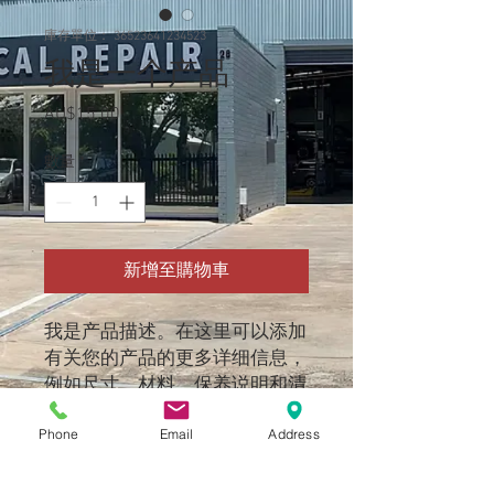
庫存單位： 36523641234523
我是一个产品
AU$15.00
價
格
數量
*
新增至購物車
我是产品描述。在这里可以添加
有关您的产品的更多详细信息，
例如尺寸、材料、保养说明和清
洁说明。
Phone
Email
Address
产品信息